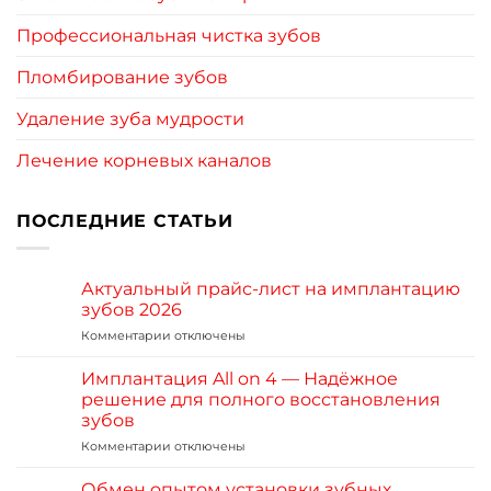
Профессиональная чистка зубов
Пломбирование зубов
Удаление зуба мудрости
Лечение корневых каналов
ПОСЛЕДНИЕ СТАТЬИ
Актуальный прайс-лист на имплантацию
зубов 2026
Комментарии
к
отключены
записи
Актуальный
Имплантация All on 4 — Надёжное
прайс-
решение для полного восстановления
лист
зубов
на
Комментарии
к
отключены
имплантацию
записи
зубов
Имплантация
2026
Обмен опытом установки зубных