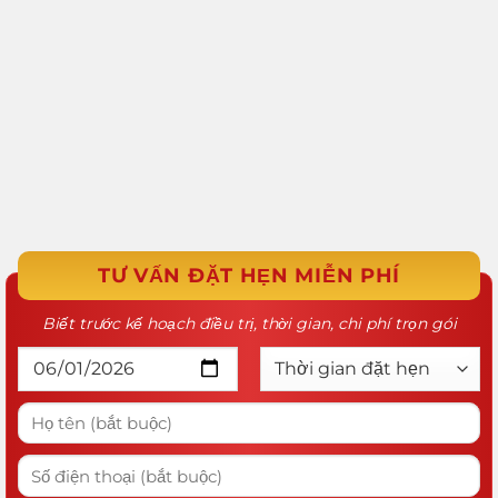
TƯ VẤN ĐẶT HẸN MIỄN PHÍ
Biết trước kế hoạch điều trị, thời gian, chi phí trọn gói