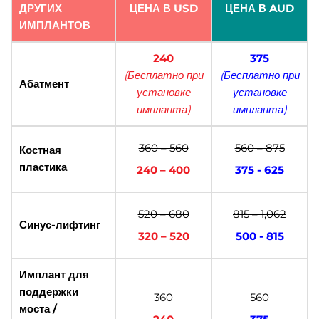
ДРУГИХ
ЦЕНА В USD
ЦЕНА В AUD
ИМПЛАНТОВ
240
375
(Бесплатно при
(Бесплатно при
Абатмент
установке
установке
импланта)
импланта)
360 – 560
560 – 875
Костная
пластика
240 – 400
375 - 625
520 – 680
815 – 1,062
Синус-лифтинг
320 – 520
500 - 815
Имплант для
поддержки
360
560
моста /