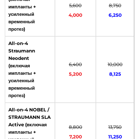
5,600
8,750
импланты +
усиленный
4,000
6,250
временный
протез)
All-on-4
Straumann
Neodent
6,400
10,000
(включая
импланты +
5,200
8,125
усиленный
временный
протез)
All-on-4 NOBEL /
STRAUMANN SLA
Active (включая
8,800
13,750
импланты +
7,200
11,250