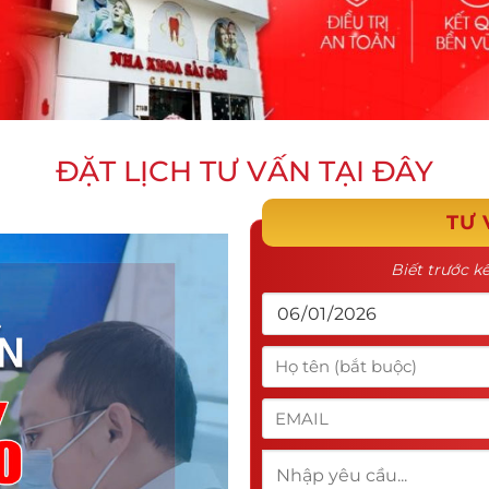
ĐẶT LỊCH TƯ VẤN TẠI ĐÂY
TƯ 
Biết trước kế