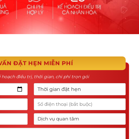
VẤN ĐẶT HẸN MIỄN PHÍ
 hoạch điều trị, thời gian, chi phí trọn gói