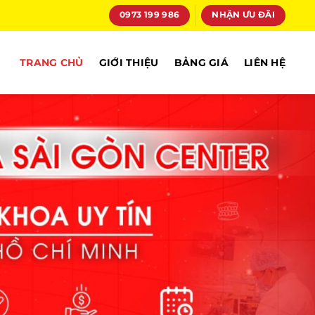
0973 199 986
NHẬN ƯU ĐÃI
TRANG CHỦ
GIỚI THIỆU
BẢNG GIÁ
LIÊN HỆ