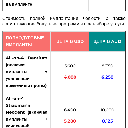
на импланте
Стоимость полной имплантации челюсти, а также
сопутствующие бонусные программы при выборе услуги:
ПОЛНОДУГОВЫЕ
ЦЕНА В USD
ЦЕНА В AUD
ИМПЛАНТЫ
All-on-4 Dentium
(включая
5,600
8,750
импланты +
4,000
6,250
усиленный
временный протез)
All-on-4
Straumann
6,400
10,000
Neodent (включая
импланты +
5,200
8,125
усиленный