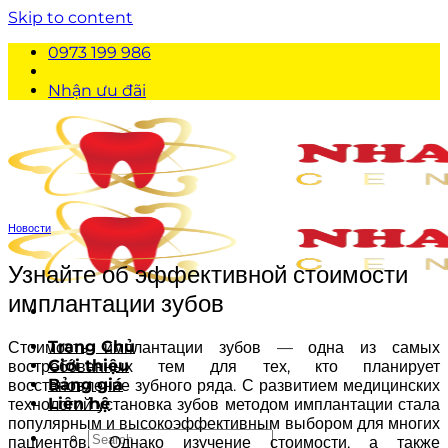
Skip to content
0973 199 986
Nhận ưu đãi
Новости
Узнайте об эффективной стоимости
имплантации зубов
Trang Chủ
Стоимость имплантации зубов — одна из самых
Giới thiệu
востребованных тем для тех, кто планирует
Bảng giá
восстановление зубного ряда. С развитием медицинских
Liên hệ
технологий установка зубов методом имплантации стала
популярным и высокоэффективным выбором для многих
пациентов. Однако изучение стоимости, а также