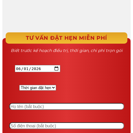
TƯ VẤN ĐẶT HẸN MIỄN PHÍ
Biết trước kế hoạch điều trị, thời gian, chi phí trọn gói