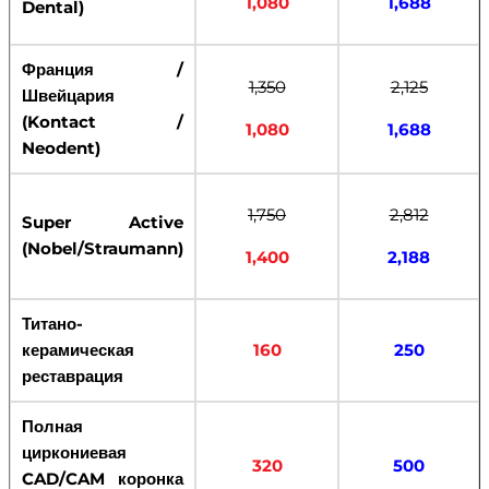
1,080
1,688
Dental)
Франция /
1,350
2,125
Швейцария
(Kontact /
1,080
1,688
Neodent)
1,750
2,812
Super Active
(Nobel/Straumann)
1,400
2,188
Титано-
керамическая
160
250
реставрация
Полная
циркониевая
320
500
CAD/CAM коронка