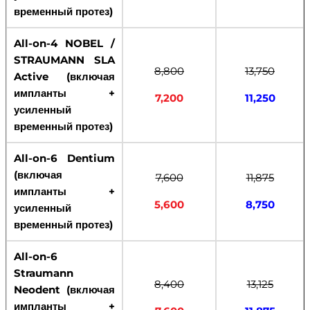
временный протез)
All-on-4 NOBEL /
STRAUMANN SLA
8,800
13,750
Active (включая
импланты +
7,200
11,250
усиленный
временный протез)
All-on-6 Dentium
(включая
7,600
11,875
импланты +
5,600
8,750
усиленный
временный протез)
All-on-6
Straumann
8,400
13,125
Neodent (включая
импланты +