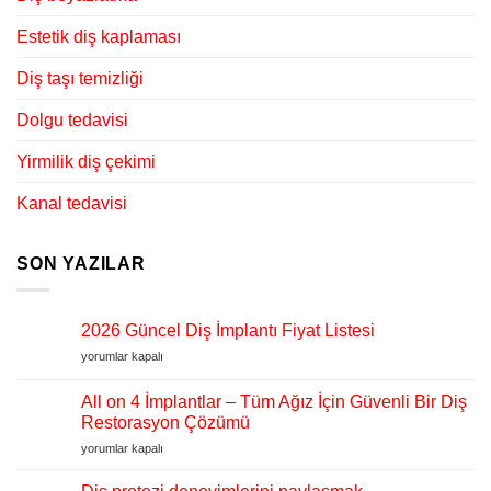
Estetik diş kaplaması
Diş taşı temizliği
Dolgu tedavisi
Yirmilik diş çekimi
Kanal tedavisi
SON YAZILAR
2026 Güncel Diş İmplantı Fiyat Listesi
2026
yorumlar kapalı
Güncel
Diş
All on 4 İmplantlar – Tüm Ağız İçin Güvenli Bir Diş
İmplantı
Restorasyon Çözümü
Fiyat
All
yorumlar kapalı
Listesi
on
için
4