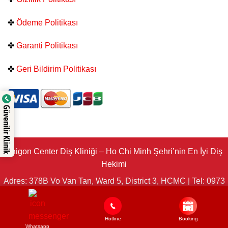
✤
Ödeme Politikası
✤
Garanti Politikası
✤
Geri Bildirim Politikası
Güvenilir Klinik
Saigon Center Diş Kliniği – Ho Chi Minh Şehri’nin En İyi Diş
Hekimi
Adres: 378B Vo Van Tan, Ward 5, District 3, HCMC | Tel: 0973
199 986 | E-posta: clinic@saigoncenterdental.com. Uzmanlık
ve Teknik Denetimden Sorumlu: Dr. Nguyễn Ngọc Tân © 2025
- Telif Hakkı
SAIGON CENTER DENTAL CLINIC
Hotline
Booking
Whatsapp