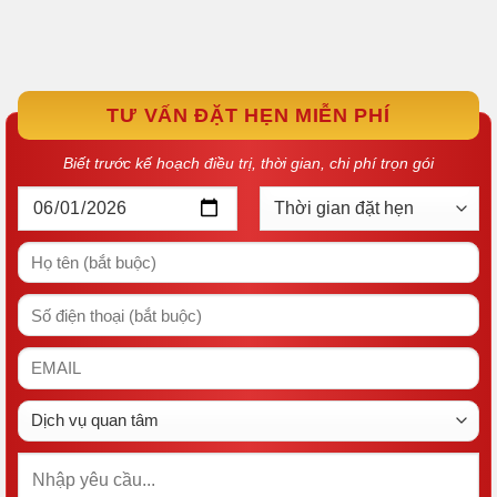
TƯ VẤN ĐẶT HẸN MIỄN PHÍ
Biết trước kế hoạch điều trị, thời gian, chi phí trọn gói