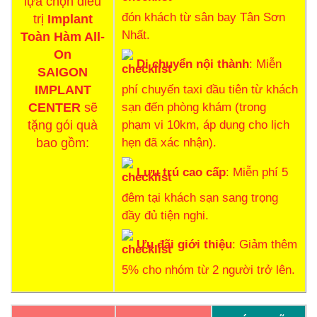
lựa chọn điều
đón khách từ sân bay Tân Sơn
trị
Implant
Nhất.
Toàn Hàm All-
On
Di chuyển nội thành
: Miễn
SAIGON
phí chuyến taxi đầu tiên từ khách
IMPLANT
sạn đến phòng khám (trong
CENTER
sẽ
phạm vi 10km, áp dụng cho lịch
tặng gói quà
hẹn đã xác nhận).
bao gồm:
Lưu trú cao cấp
: Miễn phí 5
đêm tại khách sạn sang trọng
đầy đủ tiện nghi.
Ưu đãi giới thiệu
: Giảm thêm
5% cho nhóm từ 2 người trở lên.