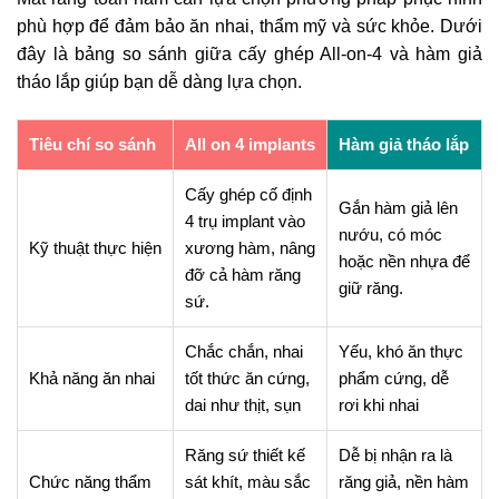
phù hợp để đảm bảo ăn nhai, thẩm mỹ và sức khỏe. Dưới
đây là bảng so sánh giữa cấy ghép All-on-4 và hàm giả
tháo lắp giúp bạn dễ dàng lựa chọn.
Tiêu chí so sánh
All on 4 implants
Hàm giả tháo lắp
Cấy ghép cố định
Gắn hàm giả lên
4 trụ implant vào
nướu, có móc
Kỹ thuật thực hiện
xương hàm, nâng
hoặc nền nhựa để
đỡ cả hàm răng
giữ răng.
sứ.
Chắc chắn, nhai
Yếu, khó ăn thực
Khả năng ăn nhai
tốt thức ăn cứng,
phẩm cứng, dễ
dai như thịt, sụn
rơi khi nhai
Răng sứ thiết kế
Dễ bị nhận ra là
Chức năng thẩm
sát khít, màu sắc
răng giả, nền hàm