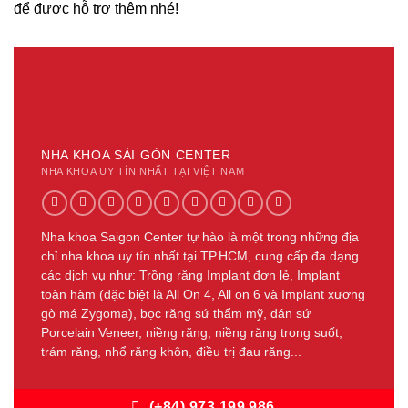
để được hỗ trợ thêm nhé!
NHA KHOA SÀI GÒN CENTER
NHA KHOA UY TÍN NHẤT TẠI VIỆT NAM
Nha khoa Saigon Center tự hào là một trong những địa
chỉ nha khoa uy tín nhất tại TP.HCM, cung cấp đa dạng
các dịch vụ như: Trồng răng Implant đơn lẻ, Implant
toàn hàm (đặc biệt là All On 4, All on 6 và Implant xương
gò má Zygoma), bọc răng sứ thẩm mỹ, dán sứ
Porcelain Veneer, niềng răng, niềng răng trong suốt,
trám răng, nhổ răng khôn, điều trị đau răng...
(+84) 973 199 986