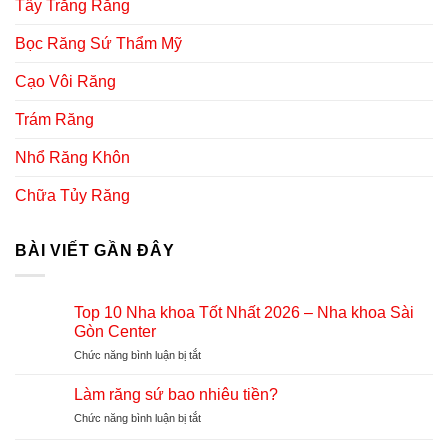
Tẩy Trắng Răng
Bọc Răng Sứ Thẩm Mỹ
Cạo Vôi Răng
Trám Răng
Nhổ Răng Khôn
Chữa Tủy Răng
BÀI VIẾT GẦN ĐÂY
Top 10 Nha khoa Tốt Nhất 2026 – Nha khoa Sài
Gòn Center
Chức năng bình luận bị tắt
ở
Top
10
Làm răng sứ bao nhiêu tiền?
Nha
Chức năng bình luận bị tắt
ở
khoa
Làm
Tốt