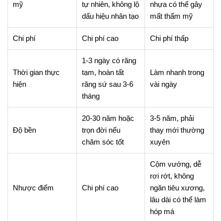
mỹ
tự nhiên, không lộ
nhựa có thể gây
dấu hiệu nhân tạo
mất thẩm mỹ
Chi phí
Chi phí cao
Chi phí thấp
1-3 ngày có răng
Thời gian thực
tạm, hoàn tất
Làm nhanh trong
hiện
răng sứ sau 3-6
vài ngày
tháng
20-30 năm hoặc
3-5 năm, phải
Độ bền
trọn đời nếu
thay mới thường
chăm sóc tốt
xuyên
Cộm vướng, dễ
rơi rớt, không
Nhược điểm
Chi phí cao
ngăn tiêu xương,
lâu dài có thể làm
hóp má