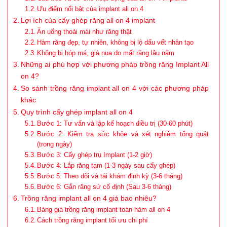
Ưu điểm nổi bật của implant all on 4
Lợi ích của cấy ghép răng all on 4 implant
Ăn uống thoải mái như răng thật
Hàm răng đẹp, tự nhiên, không bị lộ dấu vết nhân tạo
Không bị hóp má, già nua do mất răng lâu năm
Những ai phù hợp với phương pháp trồng răng Implant All
on 4?
So sánh trồng răng implant all on 4 với các phương pháp
khác
Quy trình cấy ghép implant all on 4
Bước 1: Tư vấn và lập kế hoạch điều trị (30-60 phút)
Bước 2: Kiểm tra sức khỏe và xét nghiệm tổng quát
(trong ngày)
Bước 3: Cấy ghép trụ Implant (1-2 giờ)
Bước 4: Lắp răng tạm (1-3 ngày sau cấy ghép)
Bước 5: Theo dõi và tái khám định kỳ (3-6 tháng)
Bước 6: Gắn răng sứ cố định (Sau 3-6 tháng)
Trồng răng implant all on 4 giá bao nhiêu?
Bảng giá trồng răng implant toàn hàm all on 4
Cách trồng răng implant tối ưu chi phí