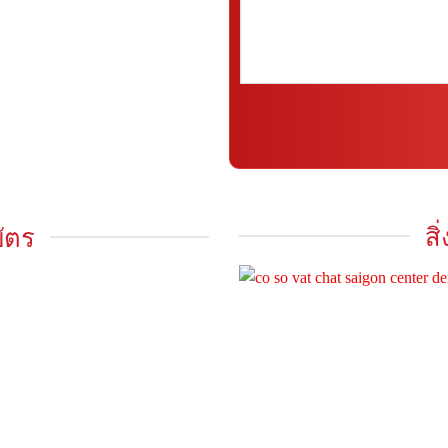
ส
ัตร