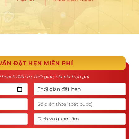
VẤN ĐẶT HẸN MIỄN PHÍ
 hoạch điều trị, thời gian, chi phí trọn gói