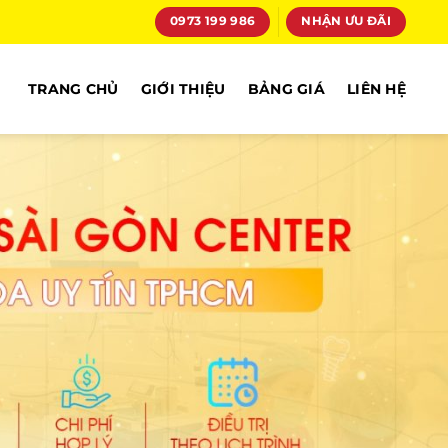
0973 199 986
NHẬN ƯU ĐÃI
TRANG CHỦ
GIỚI THIỆU
BẢNG GIÁ
LIÊN HỆ