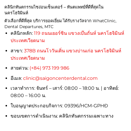
คลินิกทันตกรรมไซง่อนเซ็นเตอร์ – ทันตแพทย์ที่ดีที่สุดใน
นครโฮจิมินห์
ตัวเลือกที่ดีที่สุด บริการยอดเยี่ยม ได้รับรางวัลจาก WhatClinic,
Dental Departures, MTC
คลินิกหลัก:
119 ถนนเยอร์ซิน แขวงเบ๊นถั่นห์ นครโฮจิมินห์
ประเทศเวียดนาม
สาขา:
378B ถนนโววันเติ่น แขวงบ่านเก่อ นครโฮจิมินห์
ประเทศเวียดนาม
สายด่วน:
(+84) 973 199 986
อีเมล:
clinic@saigoncenterdental.com
เวลาทำการ: จันทร์ – เสาร์: 08:00 – 18:00 น. | อาทิตย์:
08:00 – 16:00 น.
ใบอนุญาตประกอบกิจการ: 09396/HCM-GPHĐ
ขอบเขตการดำเนินงาน: คลินิกทันตกรรมเฉพาะทาง