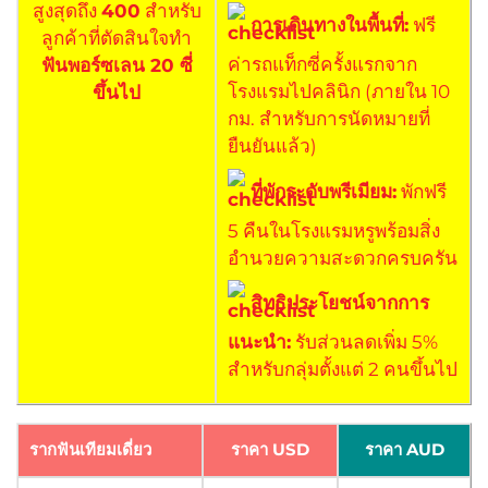
สูงสุดถึง
400
สำหรับ
การเดินทางในพื้นที่:
ฟรี
ลูกค้าที่ตัดสินใจทำ
ค่ารถแท็กซี่ครั้งแรกจาก
ฟันพอร์ซเลน 20 ซี่
โรงแรมไปคลินิก (ภายใน 10
ขึ้นไป
กม. สำหรับการนัดหมายที่
ยืนยันแล้ว)
ที่พักระดับพรีเมียม:
พักฟรี
5 คืนในโรงแรมหรูพร้อมสิ่ง
อำนวยความสะดวกครบครัน
สิทธิประโยชน์จากการ
แนะนำ:
รับส่วนลดเพิ่ม 5%
สำหรับกลุ่มตั้งแต่ 2 คนขึ้นไป
รากฟันเทียมเดี่ยว
ราคา USD
ราคา AUD