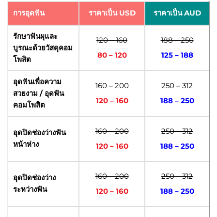
การอุดฟัน
ราคาเป็น USD
ราคาเป็น AUD
รักษาฟันผุและ
120 – 160
188 – 250
บูรณะด้วยวัสดุคอม
80 – 120
125 – 188
โพสิต
อุดฟันเพื่อความ
160 – 200
250 – 312
สวยงาม / อุดฟัน
120 – 160
188 – 250
คอมโพสิต
160 – 200
250 – 312
อุดปิดช่องว่างฟัน
หน้าห่าง
120 – 160
188 – 250
160 – 200
250 – 312
อุดปิดช่องว่าง
ระหว่างฟัน
120 – 160
188 – 250