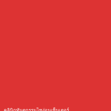
คลินิกทันตกรรมไซง่อนเซ็นเตอร์