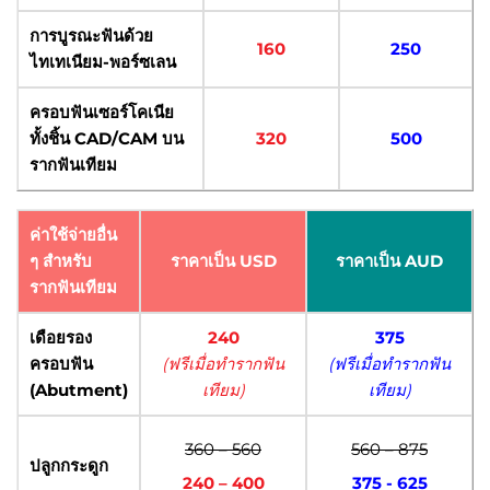
การบูรณะฟันด้วย
160
250
ไทเทเนียม-พอร์ซเลน
ครอบฟันเซอร์โคเนีย
ทั้งชิ้น CAD/CAM บน
320
500
รากฟันเทียม
ค่าใช้จ่ายอื่น
ๆ สำหรับ
ราคาเป็น USD
ราคาเป็น AUD
รากฟันเทียม
เดือยรอง
240
375
ครอบฟัน
(ฟรีเมื่อทำรากฟัน
(ฟรีเมื่อทำรากฟัน
(Abutment)
เทียม)
เทียม)
360 – 560
560 – 875
ปลูกกระดูก
240 – 400
375 - 625