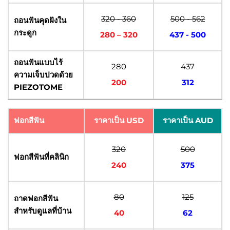
320 - 360
500 - 562
ถอนฟันคุดฝังใน
กระดูก
280 – 320
437 - 500
ถอนฟันแบบไร้
280
437
ความเจ็บปวดด้วย
200
312
PIEZOTOME
ฟอกสีฟัน
ราคาเป็น USD
ราคาเป็น AUD
320
500
ฟอกสีฟันที่คลินิก
240
375
80
125
ถาดฟอกสีฟัน
สำหรับดูแลที่บ้าน
40
62