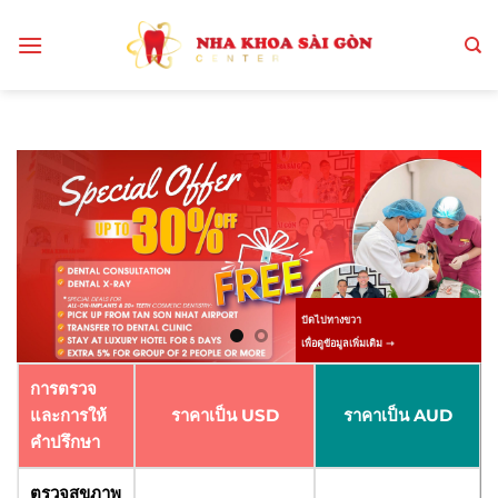
ข้าม
ไป
ยัง
เนื้อหา
ปัดไปทางขวา
เพื่อดูข้อมูลเพิ่มเติม ⇾
การตรวจ
และการให้
ราคาเป็น USD
ราคาเป็น AUD
คำปรึกษา
ตรวจสุขภาพ