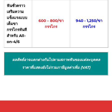
ฟันชั่วคราว
เสริมความ
แข็งแรงแบบ
600 – 800/ขา
940 - 1,250/ขา
เต็มขา
กรรไกร
กรรไกร
กรรไกรทันที
สำหรับ All-
on-4/6
ผลลัพธ์อาจแตกต่างกันไปตามสภาพฟันของแต่ละบุคคล
ราคาที่แสดงยังไม่รวมภาษีมูลค่าเพิ่ม (VAT)