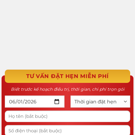
TƯ VẤN ĐẶT HẸN MIỄN PHÍ
Biết trước kế hoạch điều trị, thời gian, chi phí trọn gói