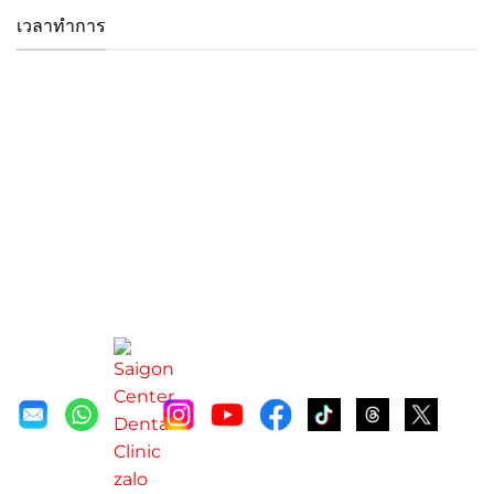
เวลาทำการ