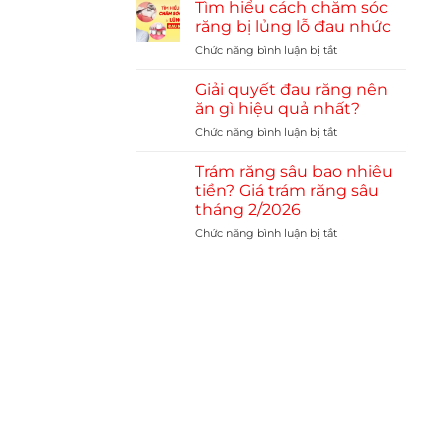
răng
Tìm hiểu cách chăm sóc
2026
sứ
–
răng bị lủng lỗ đau nhức
bao
Nha
Chức năng bình luận bị tắt
ở
nhiêu
khoa
Tìm
tiền?
Sài
hiểu
Giải quyết đau răng nên
Gòn
cách
ăn gì hiệu quả nhất?
Center
chăm
Chức năng bình luận bị tắt
ở
sóc
Giải
răng
quyết
Trám răng sâu bao nhiêu
bị
đau
lủng
tiền? Giá trám răng sâu
răng
lỗ
tháng 2/2026
nên
đau
Chức năng bình luận bị tắt
ở
ăn
nhức
Trám
gì
răng
hiệu
sâu
quả
bao
nhất?
nhiêu
tiền?
Giá
trám
răng
sâu
tháng
2/2026