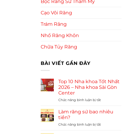
Bọc Răng Sứ Thẩm Mỹ
Cạo Vôi Răng
Trám Răng
Nhổ Răng Khôn
Chữa Tủy Răng
BÀI VIẾT GẦN ĐÂY
Top 10 Nha khoa Tốt Nhất
2026 – Nha khoa Sài Gòn
Center
Chức năng bình luận bị tắt
ở
Top
10
Làm răng sứ bao nhiêu
Nha
tiền?
khoa
Chức năng bình luận bị tắt
ở
Tốt
Làm
Nhất