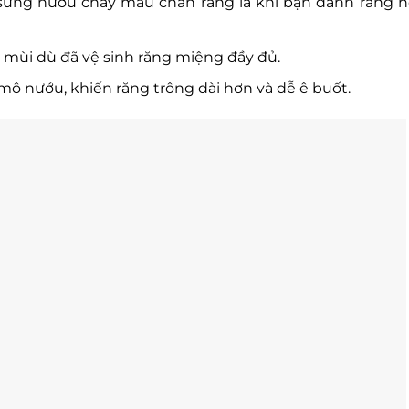
 sưng nướu chảy máu chân răng là khi bạn đánh răng 
ó mùi dù đã vệ sinh răng miệng đầy đủ.
mô nướu, khiến răng trông dài hơn và dễ ê buốt.