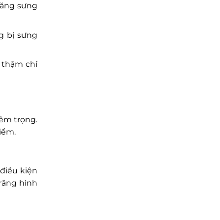
 răng sưng
g bị sưng
, thậm chí
êm trọng.
iểm.
điều kiện
răng hình