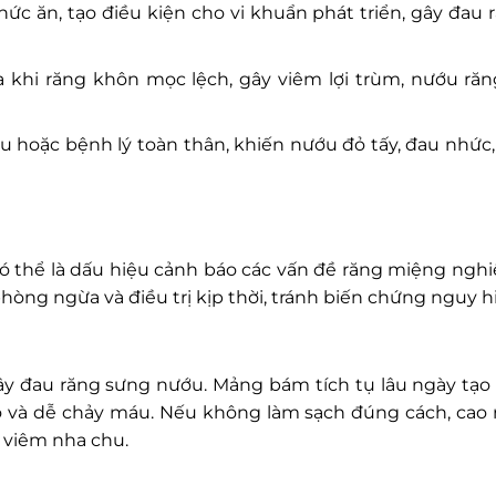
hức ăn, tạo điều kiện cho vi khuẩn phát triển, gây đau
a khi răng khôn mọc lệch, gây viêm lợi trùm, nướu răn
u hoặc bệnh lý toàn thân, khiến nướu đỏ tấy, đau nhức
 thể là dấu hiệu cảnh báo các vấn đề răng miệng nghi
òng ngừa và điều trị kịp thời, tránh biến chứng nguy h
y đau răng sưng nướu. Mảng bám tích tụ lâu ngày tạo 
đỏ và dễ chảy máu. Nếu không làm sạch đúng cách, cao 
 viêm nha chu.