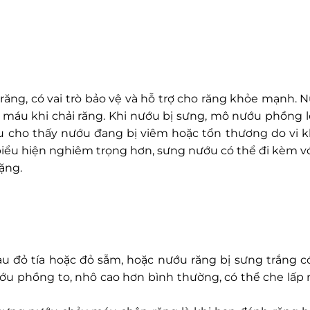
ng, có vai trò bảo vệ và hỗ trợ cho răng khỏe mạnh. 
áu khi chải răng. Khi nướu bị sưng, mô nướu phồng lê
u cho thấy nướu đang bị viêm hoặc tổn thương do vi k
biểu hiện nghiêm trọng hơn, sưng nướu có thể đi kèm vớ
ặng.
àu đỏ tía hoặc đỏ sẫm, hoặc nướu răng bị sưng trắng 
ớu phồng to, nhô cao hơn bình thường, có thể che lấp