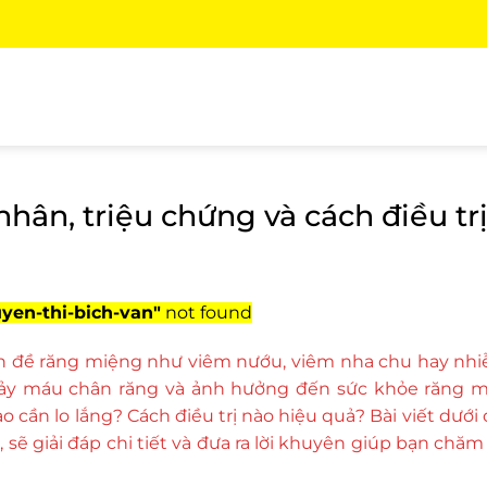
hân, triệu chứng và cách điều tr
yen-thi-bich-van"
not found
ấn đề răng miệng như viêm nướu, viêm nha chu hay nhi
chảy máu chân răng và ảnh hưởng đến sức khỏe răng m
ần lo lắng? Cách điều trị nào hiệu quả? Bài viết dưới đ
ẽ giải đáp chi tiết và đưa ra lời khuyên giúp bạn chă