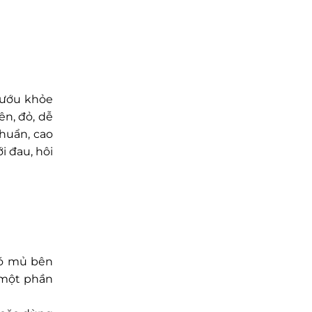
Nướu khỏe
n, đỏ, dễ
huẩn, cao
i đau, hôi
có mủ bên
 một phần