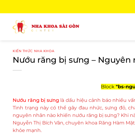
Bỏ
qua
nội
dung
KIẾN THỨC NHA KHOA
Nướu răng bị sưng – Nguyên n
Block
"bs-ngu
Nướu răng bị sưng
là dấu hiệu cảnh báo nhiều v
Tình trạng này có thể gây đau nhức, sưng đỏ, 
nguyên nhân nào khiến nướu răng bị sưng? Khi nào c
Nguyễn Thị Bích Vân, chuyên khoa Răng Hàm Mặt, s
khỏe mạnh.