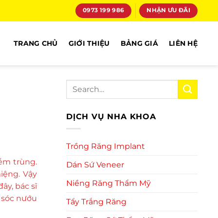
0973 199 986
NHẬN ƯU ĐÃI
TRANG CHỦ
GIỚI THIỆU
BẢNG GIÁ
LIÊN HỆ
ị
DỊCH VỤ NHA KHOA
Trồng Răng Implant
ễm trùng.
Dán Sứ Veneer
iệng. Vậy
Niềng Răng Thẩm Mỹ
ây, bác sĩ
m sóc nướu
Tẩy Trắng Răng