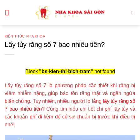
Bỏ
qua
nội
dung
KIẾN THỨC NHA KHOA
Lấy tủy răng số 7 bao nhiêu tiền?
Block
"bs-kien-thi-bich-tram"
not found
Lấy tủy răng số 7 là phương pháp cần thiết khi răng bị
viêm nhiễm nặng, giúp bảo tồn răng thật và ngăn ngừa
biến chứng. Tuy nhiên, nhiều người lo lắng
lấy tủy răng số
7 bao nhiêu tiền
? Cùng tìm hiểu chi tiết chi phí lấy tủy và
các khoản phí đi kèm để có sự chuẩn bị trước khi điều trị
nhé!