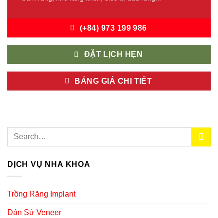
(+84) 973 199 986
ĐẶT LỊCH HẸN
BẢNG GIÁ CHI TIẾT
DỊCH VỤ NHA KHOA
Trồng Răng Implant
Dán Sứ Veneer