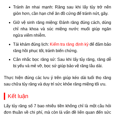
Tránh ăn nhai mạnh: Răng sau khi lấy tủy trở nên
giòn hơn, cần hạn chế ăn đồ cứng để tránh nứt, gãy.
Giữ vệ sinh răng miệng: Đánh răng đúng cách, dùng
chỉ nha khoa và súc miệng nước muối giúp ngăn
ngừa viêm nhiễm.
Tái khám đúng lịch:
Kiểm tra răng định kỳ
để đảm bảo
răng hồi phục tốt, tránh biến chứng.
Cân nhắc bọc răng sứ: Sau khi lấy tủy răng, răng dễ
bị yếu và mẻ vỡ, bọc sứ giúp bảo vệ răng lâu dài.
Thực hiện đúng các lưu ý trên giúp kéo dài tuổi thọ răng
sau chữa tủy răng và duy trì sức khỏe răng miệng tối ưu.
Kết luận
Lấy tủy răng số 7 bao nhiêu tiền không chỉ là một câu hỏi
đơn thuần về chi phí, mà còn là vấn đề liên quan đến sức