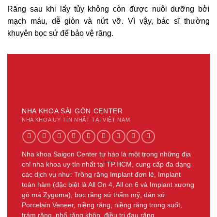
Răng sau khi lấy tủy không còn được nuôi dưỡng bởi
mạch máu, dễ giòn và nứt vỡ. Vì vậy, bác sĩ thường
khuyên bọc sứ để bảo vệ răng.
NHA KHOA SÀI GÒN CENTER
NHA KHOA UY TÍN NHẤT TẠI VIỆT NAM
Nha khoa Saigon Center tự hào là một trong những địa
chỉ nha khoa uy tín nhất tại TP.HCM, cung cấp đa dạng
các dịch vụ như: Trồng răng Implant đơn lẻ, Implant
toàn hàm (đặc biệt là All On 4, All on 6 và Implant xương
gò má Zygoma), bọc răng sứ thẩm mỹ, dán sứ
Porcelain Veneer, niềng răng, niềng răng trong suốt,
trám răng, nhổ răng khôn, điều trị đau răng...