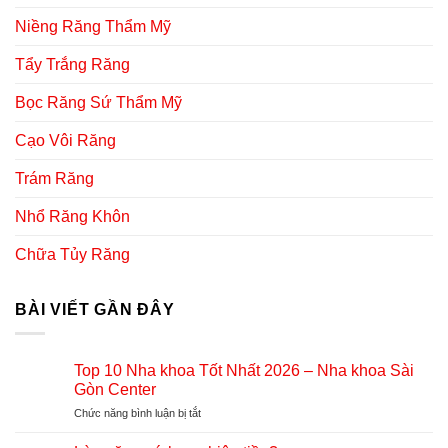
Niềng Răng Thẩm Mỹ
Tẩy Trắng Răng
Bọc Răng Sứ Thẩm Mỹ
Cạo Vôi Răng
Trám Răng
Nhổ Răng Khôn
Chữa Tủy Răng
BÀI VIẾT GẦN ĐÂY
Top 10 Nha khoa Tốt Nhất 2026 – Nha khoa Sài
Gòn Center
Chức năng bình luận bị tắt
ở
Top
10