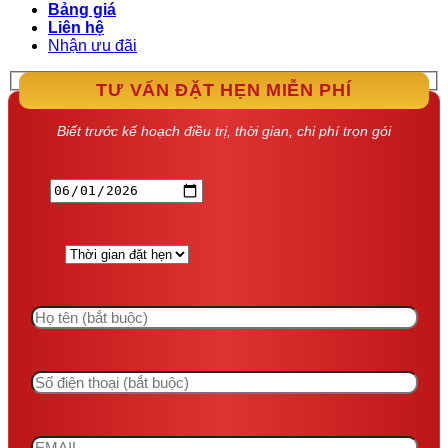
Bảng giá
Liên hệ
Nhận ưu đãi
TƯ VẤN ĐẶT HẸN MIỄN PHÍ
Biết trước kế hoạch điều trị, thời gian, chi phí trọn gói