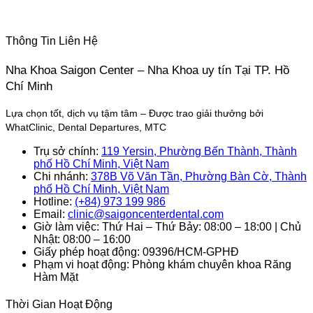
Thông Tin Liên Hệ
Nha Khoa Saigon Center – Nha Khoa uy tín Tại TP. Hồ
Chí Minh
Lựa chọn tốt, dịch vụ tậm tâm – Được trao giải thưởng bởi
WhatClinic, Dental Departures, MTC
Trụ sở chính:
119 Yersin, Phường Bến Thành, Thành
phố Hồ Chí Minh, Việt Nam
Chi nhánh:
378B Võ Văn Tần, Phường Bàn Cờ, Thành
phố Hồ Chí Minh, Việt Nam
Hotline:
(+84) 973 199 986
Email:
clinic@saigoncenterdental.com
Giờ làm việc: Thứ Hai – Thứ Bảy: 08:00 – 18:00 | Chủ
Nhật: 08:00 – 16:00
Giấy phép hoạt động: 09396/HCM-GPHĐ
Phạm vi hoạt động: Phòng khám chuyên khoa Răng
Hàm Mặt
Thời Gian Hoạt Động