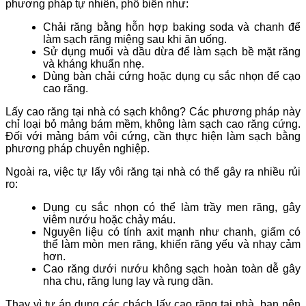
phương pháp tự nhiên, phổ biến như:
Chải răng bằng hỗn hợp baking soda và chanh để
làm sạch răng miệng sau khi ăn uống.
Sử dụng muối và dầu dừa để làm sạch bề mặt răng
và kháng khuẩn nhẹ.
Dùng bàn chải cứng hoặc dụng cụ sắc nhọn để cạo
cao răng.
Lấy cao răng tại nhà có sạch không? Các phương pháp này
chỉ loại bỏ mảng bám mềm, không làm sạch cao răng cứng.
Đối với mảng bám vôi cứng, cần thực hiện làm sạch bằng
phương pháp chuyên nghiệp.
Ngoài ra, việc tự lấy vôi răng tại nhà có thể gây ra nhiều rủi
ro:
Dụng cụ sắc nhọn có thể làm trầy men răng, gây
viêm nướu hoặc chảy máu.
Nguyên liệu có tính axit mạnh như chanh, giấm có
thể làm mòn men răng, khiến răng yếu và nhạy cảm
hơn.
Cao răng dưới nướu không sạch hoàn toàn dễ gây
nha chu, răng lung lay và rụng dần.
Thay vì tự áp dụng các chách lấy cao răng tại nhà, bạn nên