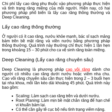
Chi phí lấy cao răng phụ thuộc vào phương pháp thực hiện
và tình trạng răng miệng của mỗi người. Hiện nay, có hai
phương pháp phổ biến là lấy cao răng thông thường và
Deep Cleaning.
Lấy cao răng thông thường
Ở người có ít cao răng, nướu khỏe mạnh, bác sĩ sạch mảng
bám trên bề mặt răng và viền nướu bằng phương pháp
thông thường. Quá trình này thường chỉ thực hiện 1 lần hẹn
trong khoảng 15 – 30 phút cho ca vệ sinh răng toàn miệng.
Deep Cleaning (Lấy cao răng chuyên sâu)
Deep Cleaning là phương pháp
cạo vôi răng
dành cho
người có nhiều cao răng dưới nướu hoặc viêm nha chu.
Cạo vôi răng chuyên sâu cần thực hiện trong 2 – 3 buổi hẹn
tại nha khoa, mỗi lần kéo dài khoảng 45 phút. Quá trình này
bao gồm:
Scaling: Làm sạch cao răng trên và dưới nướu.
Root Planing: Làm mịn bề mặt chân răng để hạn chế
vi khuẩn bám lại.
Có thể cần gây tê cục bộ nếu tình trạng viêm nặng.