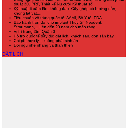
thuật 3D, PRF, Thiết kế Nụ cười Kỹ thuật số
Kỹ thuật ít xâm lấn, không đau: Cấy ghép có hướng dẫn,
không lật vạt,...
Tiêu chuẩn vô trùng quốc tế: AAMI, Bộ Y tế, FDA
Bảo hành trọn đời cho implant Thụy Sĩ, Neodent,
Straumann,... Lên đến 20 năm cho mão răng
Vị trí trung tâm Quận 3
Hỗ trợ quốc tế đầy đủ: đặt lịch, khách sạn, đón sân bay
Chi phí hợp lý – không phát sinh ẩn
Đội ngũ nhẹ nhàng và thân thiện
ĐẶT LỊCH