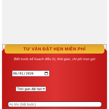
TƯ VẤN ĐẶT HẸN MIỄN PHÍ
Biết trước kế hoạch điều trị, thời gian, chi phí trọn gói