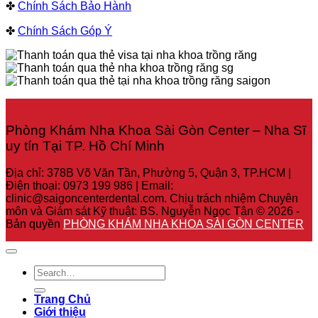
✤
Chính Sách Bảo Hành
✤
Chính Sách Góp Ý
Phòng Khám Nha Khoa Sài Gòn Center – Nha Sĩ
uy tín Tại TP. Hồ Chí Minh
Địa chỉ: 378B Võ Văn Tần, Phường 5, Quận 3, TP.HCM |
Điện thoại: 0973 199 986 | Email:
clinic@saigoncenterdental.com. Chịu trách nhiệm Chuyên
môn và Giám sát Kỹ thuật: BS. Nguyễn Ngọc Tân © 2026 -
Bản quyền
PHÒNG KHÁM NHA KHOA SÀI GÒN CENTER
Trang Chủ
Giới thiệu