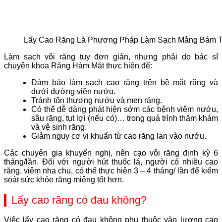
Lấy Cao Răng Là Phương Pháp Làm Sạch Mảng Bám T
Làm sạch vôi răng tuy đơn giản, nhưng phải do bác sĩ
chuyên khoa Răng Hàm Mặt thực hiện để:
Đảm bảo làm sạch cao răng trên bề mặt răng và
dưới đường viền nướu.
Tránh tổn thương nướu và men răng.
Có thể dễ dàng phát hiện sớm các bệnh viêm nướu,
sâu răng, tụt lợi (nếu có)… trong quá trình thăm khám
và vệ sinh răng.
Giảm nguy cơ vi khuẩn từ cao răng lan vào nướu.
Các chuyên gia khuyến nghị, nên cạo vôi răng định kỳ 6
tháng/lần. Đối với người hút thuốc lá, người có nhiều cao
răng, viêm nha chu, có thể thực hiện 3 – 4 tháng/ lần để kiểm
soát sức khỏe răng miệng tốt hơn.
Lấy cao răng có đau không?
Việc lấy cao răng có đau không phụ thuộc vào lượng cao