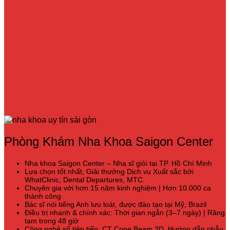
Phòng Khám Nha Khoa Saigon Center
Nha khoa Saigon Center – Nha sĩ giỏi tại TP. Hồ Chí Minh
Lựa chọn tốt nhất, Giải thưởng Dịch vụ Xuất sắc bởi
WhatClinic, Dental Departures, MTC.
Chuyên gia với hơn 15 năm kinh nghiệm | Hơn 10.000 ca
thành công
Bác sĩ nói tiếng Anh lưu loát, được đào tạo tại Mỹ, Brazil
Điều trị nhanh & chính xác: Thời gian ngắn (3–7 ngày) | Răng
tạm trong 48 giờ
Công nghệ số tiên tiến: CT Cone Beam 3D, Hướng dẫn phẫu