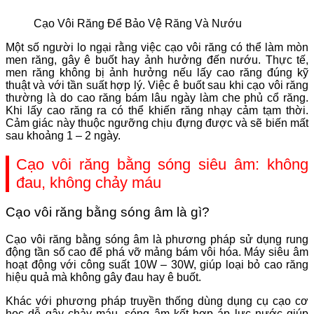
Cạo Vôi Răng Để Bảo Vệ Răng Và Nướu
Một số người lo ngại rằng việc cạo vôi răng có thể làm mòn
men răng, gây ê buốt hay ảnh hưởng đến nướu. Thực tế,
men răng không bị ảnh hưởng nếu lấy cao răng đúng kỹ
thuật và với tần suất hợp lý. Việc ê buốt sau khi cạo vôi răng
thường là do cao răng bám lâu ngày làm che phủ cổ răng.
Khi lấy cao răng ra có thể khiến răng nhạy cảm tạm thời.
Cảm giác này thuộc ngưỡng chịu đựng được và sẽ biến mất
sau khoảng 1 – 2 ngày.
Cạo vôi răng bằng sóng siêu âm: không
đau, không chảy máu
Cạo vôi răng bằng sóng âm là gì?
Cạo vôi răng bằng sóng âm là phương pháp sử dụng rung
động tần số cao để phá vỡ mảng bám vôi hóa. Máy siêu âm
hoạt động với công suất 10W – 30W, giúp loại bỏ cao răng
hiệu quả mà không gây đau hay ê buốt.
Khác với phương pháp truyền thống dùng dụng cụ cạo cơ
học dễ gây chảy máu, sóng âm kết hợp áp lực nước giúp