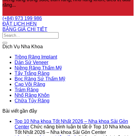
răng...
(+84) 973 199 986
ĐẶT LỊCH HẸN
BẢNG GIÁ CHI TIẾT
Dịch Vụ Nha Khoa
Trồng Răng Implant
Dán Sứ Veneer
Niềng Răng Thẩm Mỹ
Tẩy Trắng Răng
Bọc Răng Sứ Thẩm Mỹ
Cạo Vôi Răng
Trám Răng
Nhổ Răng Khôn
Chữa Tủy Răng
Bài viết gần đây
Top 10 Nha khoa Tốt Nhất 2026 – Nha khoa Sài Gòn
Center
Chức năng bình luận bị tắt
ở Top 10 Nha khoa
Tốt Nhất 2026 – Nha khoa Sài Gòn Center