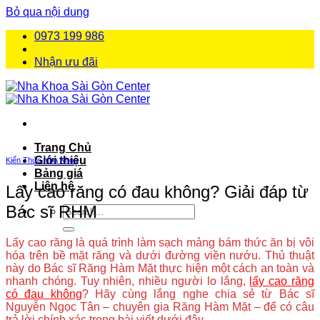
Bỏ qua nội dung
0973 199 986
Nhận ưu đãi
Trang Chủ
Giới thiệu
Kiến Thức Nha Khoa
Bảng giá
Liên hệ
Lấy cao răng có đau không? Giải đáp từ
Bác sĩ RHM
Lấy cao răng là quá trình làm sạch mảng bám thức ăn bị vôi
hóa trên bề mặt răng và dưới đường viền nướu. Thủ thuật
này do Bác sĩ Răng Hàm Mặt thực hiện một cách an toàn và
nhanh chóng. Tuy nhiên, nhiều người lo lắng,
lấy cao răng
có đau không
? Hãy cùng lắng nghe chia sẻ từ Bác sĩ
Nguyễn Ngọc Tân – chuyên gia Răng Hàm Mặt – để có câu
trả lời chính xác trong bài viết dưới đây.