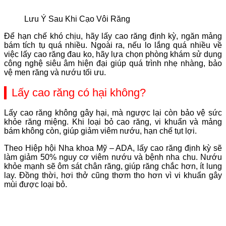
Lưu Ý Sau Khi Cạo Vôi Răng
Để hạn chế khó chịu, hãy lấy cao răng định kỳ, ngăn mảng
bám tích tụ quá nhiều. Ngoài ra, nếu lo lắng quá nhiều về
việc lấy cao răng đau ko, hãy lựa chọn phòng khám sử dụng
công nghệ siêu âm hiện đại giúp quá trình nhẹ nhàng, bảo
vệ men răng và nướu tối ưu.
Lấy cao răng có hại không?
Lấy cao răng không gây hại, mà ngược lại còn bảo vệ sức
khỏe răng miệng. Khi loại bỏ cao răng, vi khuẩn và mảng
bám không còn, giúp giảm viêm nướu, hạn chế tụt lợi.
Theo Hiệp hội Nha khoa Mỹ – ADA, lấy cao răng định kỳ sẽ
làm giảm 50% nguy cơ viêm nướu và bệnh nha chu. Nướu
khỏe mạnh sẽ ôm sát chân răng, giúp răng chắc hơn, ít lung
lay. Đồng thời, hơi thở cũng thơm tho hơn vì vi khuẩn gây
mùi được loại bỏ.