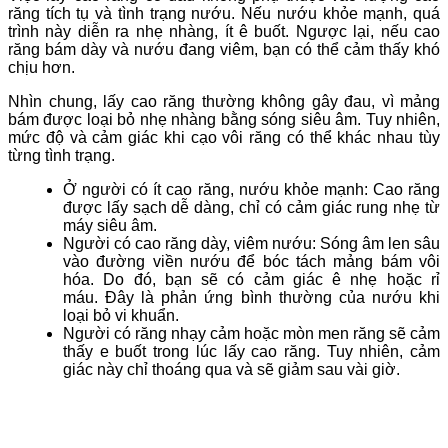
răng tích tụ và tình trạng nướu. Nếu nướu khỏe mạnh, quá
trình này diễn ra nhẹ nhàng, ít ê buốt. Ngược lại, nếu cao
răng bám dày và nướu đang viêm, bạn có thể cảm thấy khó
chịu hơn.
Nhìn chung, lấy cao răng thường không gây đau, vì mảng
bám được loại bỏ nhẹ nhàng bằng sóng siêu âm. Tuy nhiên,
mức độ và cảm giác khi cạo vôi răng có thể khác nhau tùy
từng tình trạng.
Ở người có ít cao răng, nướu khỏe mạnh: Cao răng
được lấy sạch dễ dàng, chỉ có cảm giác rung nhẹ từ
máy siêu âm.
Người có cao răng dày, viêm nướu: Sóng âm len sâu
vào đường viền nướu để bóc tách mảng bám vôi
hóa. Do đó, bạn sẽ có cảm giác ê nhẹ hoặc rỉ
máu. Đây là phản ứng bình thường của nướu khi
loại bỏ vi khuẩn.
Người có răng nhạy cảm hoặc mòn men răng sẽ cảm
thấy e buốt trong lúc lấy cao răng. Tuy nhiên, cảm
giác này chỉ thoáng qua và sẽ giảm sau vài giờ.