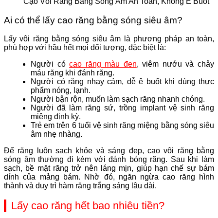
Cạo Vôi Răng Bằng Sóng Âm An Toàn, Không Ê Buốt
Ai có thể lấy cao răng bằng sóng siêu âm?
Lấy vôi răng bằng sóng siêu âm là phương pháp an toàn,
phù hợp với hầu hết mọi đối tượng, đặc biệt là:
Người có
cao răng màu đen
, viêm nướu và chảy
máu răng khi đánh răng.
Người có răng nhạy cảm, dễ ê buốt khi dùng thực
phẩm nóng, lạnh.
Người bận rộn, muốn làm sạch răng nhanh chóng.
Người đã làm răng sứ, trồng implant vệ sinh răng
miệng định kỳ.
Trẻ em trên 6 tuổi vệ sinh răng miệng bằng sóng siêu
âm nhẹ nhàng.
Để răng luôn sạch khỏe và sáng đẹp, cạo vôi răng bằng
sóng âm thường đi kèm với đánh bóng răng. Sau khi làm
sạch, bề mặt răng trở nên láng mịn, giúp hạn chế sự bám
dính của mảng bám. Nhờ đó, ngăn ngừa cao răng hình
thành và duy trì hàm răng trắng sáng lâu dài.
Lấy cao răng hết bao nhiêu tiền?