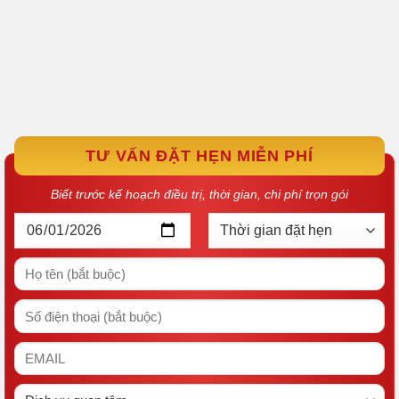
TƯ VẤN ĐẶT HẸN MIỄN PHÍ
Biết trước kế hoạch điều trị, thời gian, chi phí trọn gói