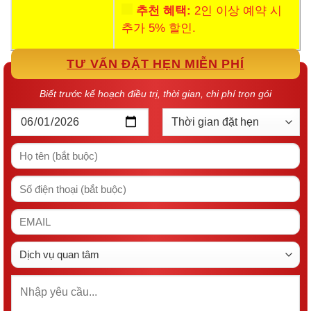
추천 혜택:
2인 이상 예약 시
추가 5% 할인.
TƯ VẤN ĐẶT HẸN MIỄN PHÍ
Biết trước kế hoạch điều trị, thời gian, chi phí trọn gói