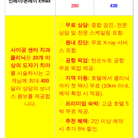
인레이/온레이 Emax
280
438
무료 상담:
종합 검진, 전문
상담 및 전문 스케일링 포함.
원내 진단:
무료 X-ray 서비
사이공 센터 치과
스 포함.
클리닉
은
20개 이
공항 픽업:
탄손누트 공항
상의 도자기 치아
무료 픽업 제공.
를 시술하시는 고
지역 이동:
호텔에서 클리닉
객님께 최대
400
까지 첫 택시 무료 (10km 이내,
달러 상당의 보너
예약 확정 시 적용).
스 콤보를 제공합
프리미엄 숙박:
고급 호텔 5
니다.
박 무료 제공.
추천 혜택:
2인 이상 예약
시 추가 5% 할인.