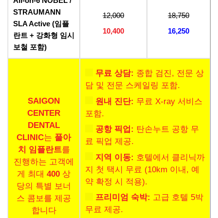
All-on-6 NOBEL /
STRAUMANN
12,000
18,750
SLA Active (임플
10,400
16,250
란트 + 강화형 임시
보철 포함)
무료 상담:
종합 검진, 전문 상
담 및 전문 스케일링 포함.
SAIGON
원내 진단:
무료 X-ray 서비스
CENTER
포함.
DENTAL
공항 픽업:
탄손누트 공항 무
CLINIC
는
풀아
료 픽업 제공.
치 임플란트
를
지역 이동:
호텔에서 클리닉까
진행하는 고객에
지 첫 택시 무료 (10km 이내, 예
게 최대
400
상
약 확정 시 적용).
당의 특별 보너
프리미엄 숙박:
고급 호텔 5박
스 콤보를 제공
무료 제공.
합니다