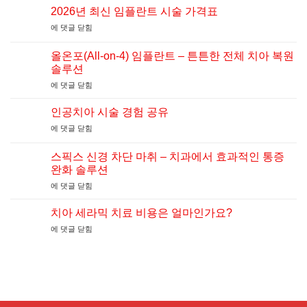
2026년 최신 임플란트 시술 가격표
2026
에 댓글 닫힘
년
최
올온포(All-on-4) 임플란트 – 튼튼한 전체 치아 복원
신
솔루션
임
올
에 댓글 닫힘
플
온
란
포
트
인공치아 시술 경험 공유
(All-
시
인
에 댓글 닫힘
on-
술
공
4)
가
치
임
스픽스 신경 차단 마취 – 치과에서 효과적인 통증
격
아
플
표
완화 솔루션
시
란
스
에 댓글 닫힘
술
트
픽
경
–
스
험
치아 세라믹 치료 비용은 얼마인가요?
튼
신
공
튼
치
에 댓글 닫힘
경
유
한
아
차
전
세
단
체
라
마
치
믹
취
아
치
–
복
료
치
원