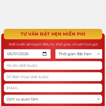
TƯ VẤN ĐẶT HẸN MIỄN PHÍ
Biết trước kế hoạch điều trị, thời gian, chi phí trọn gói