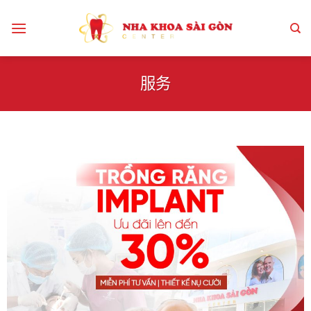
跳
到
内
容
服务