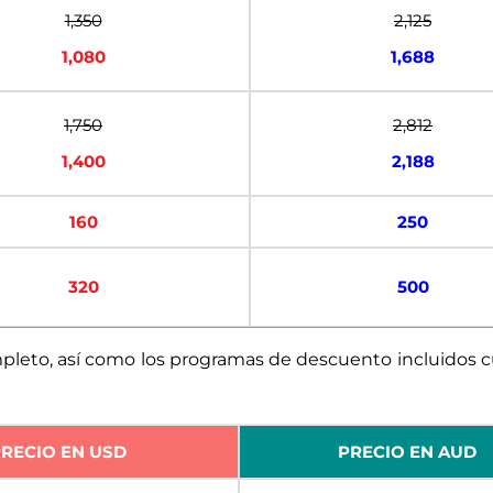
1,350
2,125
1,080
1,688
1,750
2,812
1,400
2,188
160
250
320
500
mpleto, así como los programas de descuento incluidos 
RECIO EN USD
PRECIO EN AUD