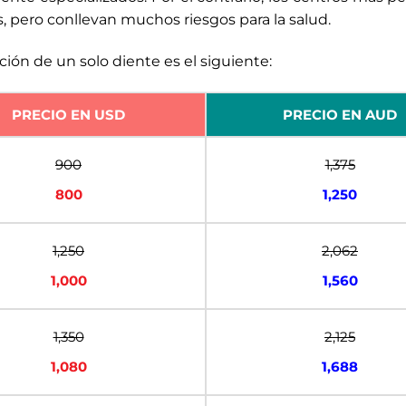
 pero conllevan muchos riesgos para la salud.
ción de un solo diente es el siguiente:
PRECIO EN USD
PRECIO EN AUD
900
1,375
800
1,250
1,250
2,062
1,000
1,560
1,350
2,125
1,080
1,688