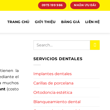
0973 199 986
NHẬN ƯU ĐÃI
TRANG CHỦ
GIỚI THIỆU
BẢNG GIÁ
LIÊN HỆ
SERVICIOS DENTALES
tienen la
Implantes dentales
ediante el
ra muchos
Carillas de porcelana
ant
(costo
Ortodoncia estética
Blanqueamiento dental