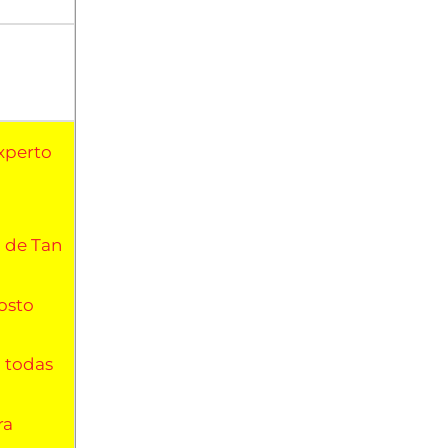
xperto
o de Tan
costo
n todas
ra