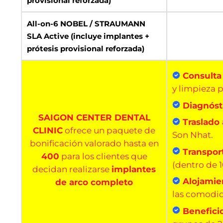
provisional reforzada)
All-on-6 NOBEL / STRAUMANN
SLA Active (incluye implantes +
prótesis provisional reforzada)
Consulta 
y limpieza p
Diagnósti
SAIGON CENTER DENTAL
Traslado 
CLINIC
ofrece un paquete de
Son Nhat.
bonificación valorado hasta en
Transport
400
para los clientes que
(dentro de 
decidan realizarse
implantes
Alojamie
de arco completo
las comodi
Benefici