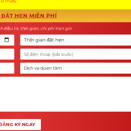
 o más.
 ĐẶT HẸN MIỄN PHÍ
 điều trị, thời gian, chi phí trọn gói