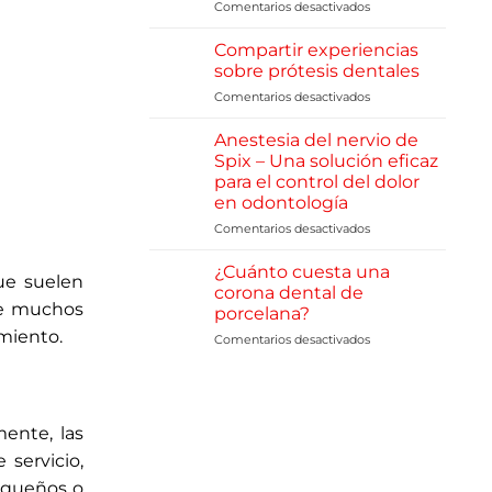
implantes
Comentarios desactivados
en
dentales
Implantes
2026
Dentales
Compartir experiencias
All
sobre prótesis dentales
on
Comentarios desactivados
en
4
Compartir
–
experiencias
Anestesia del nervio de
Solución
sobre
Segura
Spix – Una solución eficaz
prótesis
para
para el control del dolor
dentales
la
en odontología
Rehabilitación
Comentarios desactivados
en
Dental
Anestesia
Completa
del
¿Cuánto cuesta una
ue suelen
nervio
corona dental de
de
de muchos
porcelana?
Spix
imiento.
Comentarios desactivados
en
–
¿Cuánto
Una
cuesta
solución
una
eficaz
corona
para
mente, las
dental
el
de
control
 servicio,
porcelana?
del
pequeños o
dolor