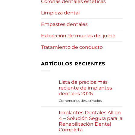
Coronas dentales estéticas
Limpieza dental
Empastes dentales
Extracción de muelas del juicio
Tratamiento de conducto
ARTÍCULOS RECIENTES
Lista de precios más
reciente de implantes
dentales 2026
Comentarios desactivados
en
Lista
de
Implantes Dentales All on
precios
4 – Solución Segura para la
más
Rehabilitación Dental
reciente
Completa
de