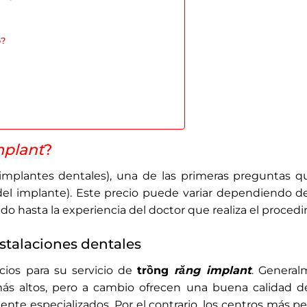
o?
mplant
?
implantes dentales), una de las primeras preguntas q
 del implante). Este precio puede variar dependiendo 
zado hasta la experiencia del doctor que realiza el proced
nstalaciones dentales
cios para su servicio de
trồng
răng implant
. General
más altos, pero a cambio ofrecen una buena calidad de
te especializados. Por el contrario, los centros más 